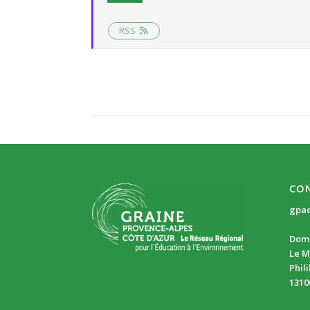
RSS
CO
gpa
Doma
Le M
Phil
1310