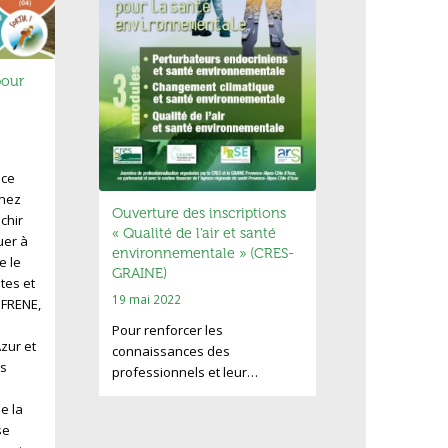
pour
nce
enez
Ouverture des inscriptions
chir
« Qualité de l’air et santé
uer à
environnementale » (CRES-
e le
GRAINE)
utes et
19 mai 2022
e FRENE,
Pour renforcer les
zur et
connaissances des
s
professionnels et leur…
e la
se