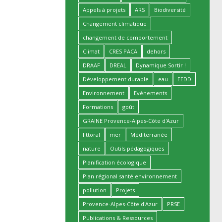
Appels à projets
ARS
Biodiversité
Changement climatique
changement de comportement
Climat
CRES PACA
dehors
DRAAF
DREAL
Dynamique Sortir !
Développement durable
eau
EEDD
Environnement
Evènements
Formations
goût
GRAINE Provence-Alpes-Côte d'Azur
littoral
mer
Méditerranée
nature
Outils pédagogiques
Planification écologique
Plan régional santé environnement
pollution
Projets
Provence-Alpes-Côte d'Azur
PRSE
Publications & Ressources