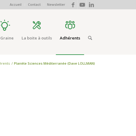
Accueil
Contact
Newsletter
 Graine
La boite à outils
Adhérents
érents
/
Planète Sciences Méditerranée (Dave LOLLMAN)