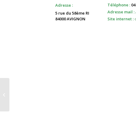
Téléphone :
04 
Adresse :
Adresse mail :
5 rue du 58ème RI
84000 AVIGNON
Site internet :
Planète Sciences Méditerranée
(siège)