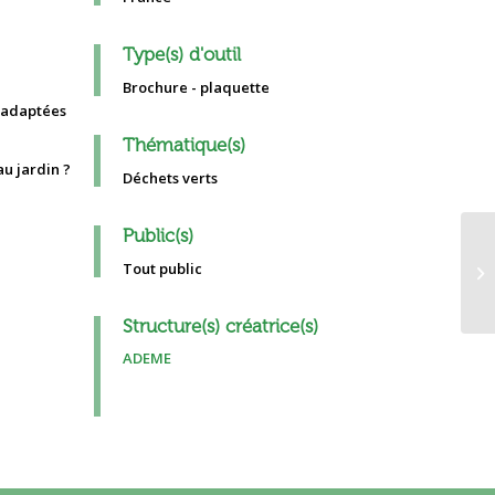
Type(s) d'outil
Brochure - plaquette
s adaptées
Thématique(s)
Déchets verts
Public(s)
Co
Tout public
op
ve
Structure(s) créatrice(s)
ADEME