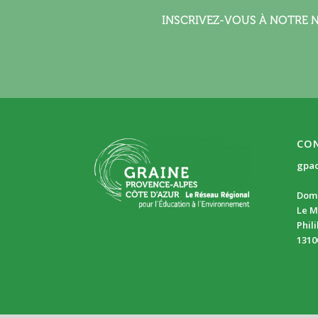
INSCRIVEZ-VOUS À NOTRE 
CO
gpa
Doma
Le M
Phil
1310