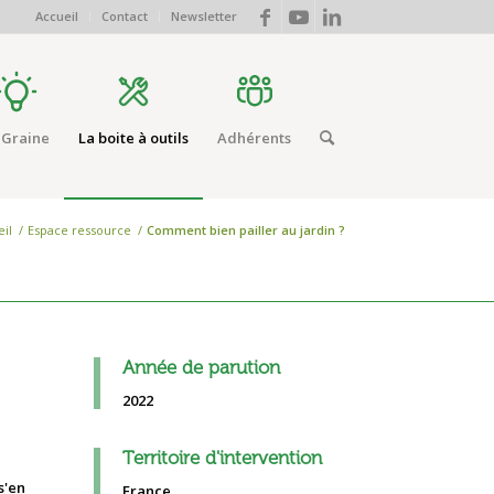
Accueil
Contact
Newsletter
 Graine
La boite à outils
Adhérents
il
/
Espace ressource
/
Comment bien pailler au jardin ?
Année de parution
2022
Territoire d'intervention
s'en
France