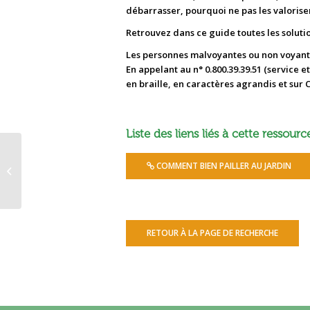
débarrasser, pourquoi ne pas les valorise
Retrouvez dans ce guide toutes les solutio
Les personnes malvoyantes ou non voyante
En appelant au n° 0.800.39.39.51 (service
en braille, en caractères agrandis et sur C
Liste des liens liés à cette ressourc
Comparatif économique des
COMMENT BIEN PAILLER AU JARDIN
solutions alternatives au brûlage
pour valoriser...
RETOUR À LA PAGE DE RECHERCHE