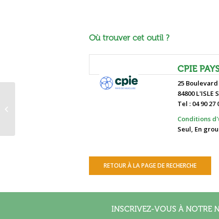
Où trouver cet outil ?
CPIE PAY
25 Boulevard
84800 L'ISLE
L’écosystème et l’extension
Tel : 04 90 27 
urbaine : le lac Sijoumi à Tunis
Conditions d'u
Seul, En grou
RETOUR À LA PAGE DE RECHERCHE
INSCRIVEZ-VOUS À NOTRE 