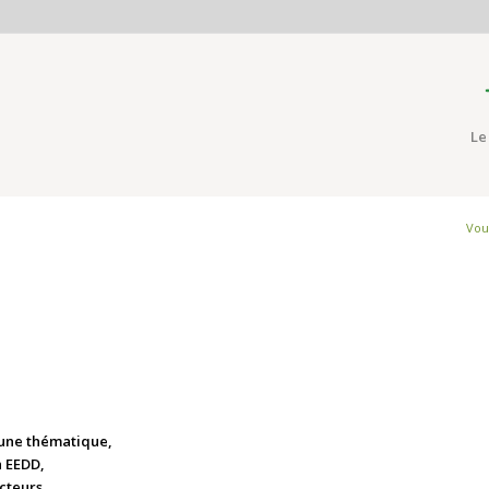
Le
Vous
 une thématique,
n EEDD,
cteurs.