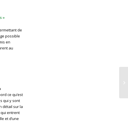
s »
permettant de
rge possible
 mis en
urent au
a
ord ce qu’est
s qui y sont
 détail sur la
 qui entrent
le et d’une