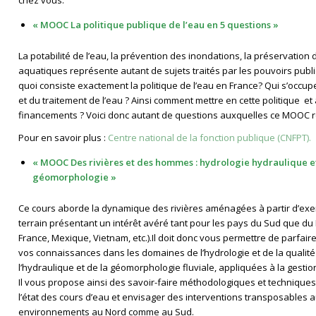
chez vous.
« MOOC La politique publique de l’eau en 5 questions »
La potabilité de l’eau, la prévention des inondations, la préservation 
aquatiques représente autant de sujets traités par les pouvoirs publi
quoi consiste exactement la politique de l’eau en France? Qui s’occup
et du traitement de l’eau ? Ainsi comment mettre en cette politique et
financements ? Voici donc autant de questions auxquelles ce MOOC 
Pour en savoir plus :
Centre national de la fonction publique (CNFPT).
« MOOC Des rivières et des hommes : hydrologie hydraulique e
géomorphologie »
Ce cours aborde la dynamique des rivières aménagées à partir d’ex
terrain présentant un intérêt avéré tant pour les pays du Sud que du
France, Mexique, Vietnam, etc.).Il doit donc vous permettre de parfaire 
vos connaissances dans les domaines de l’hydrologie et de la qualité 
l’hydraulique et de la géomorphologie fluviale, appliquées à la gestion
Il vous propose ainsi des savoir-faire méthodologiques et technique
l’état des cours d’eau et envisager des interventions transposables a
environnements au Nord comme au Sud.