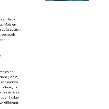
des milieux
cs. Mais en
e de la gestion
 avec quels
répond.
t
emples de
 Nord (Bénin,
et d’enrichir
de l’eau, de
 des rivières.
s pour évaluer
ux différents