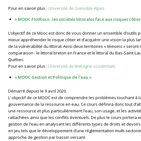
Pour en savoir plus :
Université de Grenoble Alpes
« MOOC FlotRisco : les sociétés littorales face aux risques côtier
L’objectif de ce Mooc est donc de vous donner un ensemble d’outils 
mieux appréhender le risque côtier et d’acquérir une vision la plus la
de la vulnérabilité du littoral. Ainsi deux territoires « témoins » seront
comparaison : le littoral breton en France et le littoral du Bas-Saint-La
Québec.
Pour en savoir plus :
Université de Bretagne occidentale.
« MOOC Gestion et Politique de l’eau »
Démarré depuis le 9 avril 2020.
L’ objectif de ce MOOC est de comprendre les problèmes touchant à l
gouvernance de la ressource en eau. Ce cours définira donc tout d’ab
une ressource et plus particulièrement l’eau, son usage, et les activité
rattachées ainsi que les conflits éventuels. De plus le cours portera en
gestion de l’eau en analysant les différents types de droits et devoirs
en jeu tels que le développement d’une réglementation multi-sectoriel
approche de gestion par bassin versant.