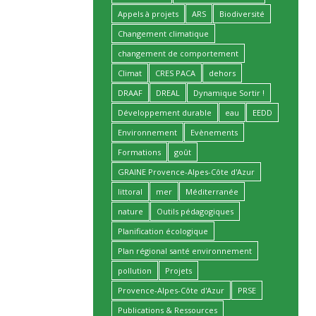
Appels à projets
ARS
Biodiversité
Changement climatique
changement de comportement
Climat
CRES PACA
dehors
DRAAF
DREAL
Dynamique Sortir !
Développement durable
eau
EEDD
Environnement
Evènements
Formations
goût
GRAINE Provence-Alpes-Côte d'Azur
littoral
mer
Méditerranée
nature
Outils pédagogiques
Planification écologique
Plan régional santé environnement
pollution
Projets
Provence-Alpes-Côte d'Azur
PRSE
Publications & Ressources