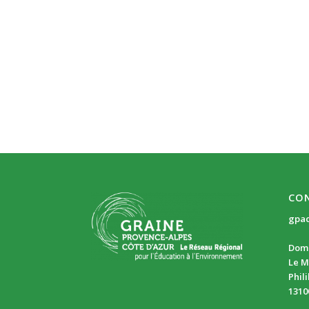
CO
gpa
Doma
Le M
Phil
1310