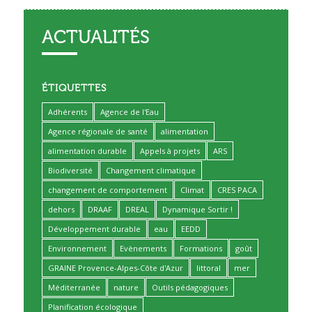
ACTUALITÉS
ÉTIQUETTES
Adhérents
Agence de l'Eau
Agence régionale de santé
alimentation
alimentation durable
Appels à projets
ARS
Biodiversité
Changement climatique
changement de comportement
Climat
CRES PACA
dehors
DRAAF
DREAL
Dynamique Sortir !
Développement durable
eau
EEDD
Environnement
Evènements
Formations
goût
GRAINE Provence-Alpes-Côte d'Azur
littoral
mer
Méditerranée
nature
Outils pédagogiques
Planification écologique