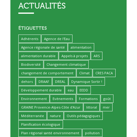
ACTUALITÉS
ÉTIQUETTES
Adhérents
Agence de l'Eau
Agence régionale de santé
alimentation
alimentation durable
Appels à projets
ARS
Biodiversité
Changement climatique
changement de comportement
Climat
CRES PACA
dehors
DRAAF
DREAL
Dynamique Sortir !
Développement durable
eau
EEDD
Environnement
Evènements
Formations
goût
GRAINE Provence-Alpes-Côte d'Azur
littoral
mer
Méditerranée
nature
Outils pédagogiques
Planification écologique
Plan régional santé environnement
pollution