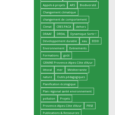
Appels à projets
ARS
Biodiversité
Changement climatique
changement de comportement
Climat
CRES PACA
dehors
DRAAF
DREAL
Dynamique Sortir !
Développement durable
eau
EEDD
Environnement
Evènements
Formations
goût
GRAINE Provence-Alpes-Côte d'Azur
littoral
mer
Méditerranée
nature
Outils pédagogiques
Planification écologique
Plan régional santé environnement
pollution
Projets
Provence-Alpes-Côte d'Azur
PRSE
Publications & Ressources