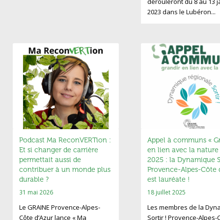
dérouleront du 8 au 13 j
2023 dans le Lubéron...
Podcast Ma ReconVERTion :
Appel à communs « Gr
Et si changer de carrière
en lien avec la nature
permettait aussi de
2025 : la Dynamique So
contribuer à un monde plus
Provence-Alpes-Côte 
durable ?
est lauréate !
31 mai 2026
18 juillet 2025
Le GRAINE Provence-Alpes-
Les membres de la Dyn
Côte d’Azur lance « Ma
Sortir ! Provence-Alpes-