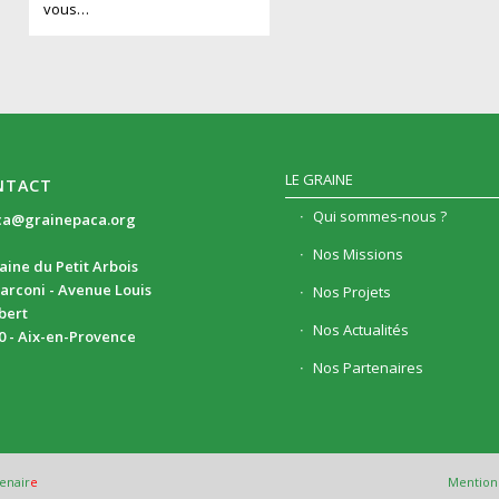
vous…
LE GRAINE
NTACT
Qui sommes-nous ?
ca@grainepaca.org
Nos Missions
ine du Petit Arbois
arconi - Avenue Louis
Nos Projets
ibert
Nos Actualités
0 - Aix-en-Provence
Nos Partenaires
enair
e
Mentions