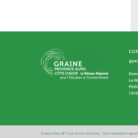
CO
gpa
Doma
Le M
Phil
1310
Graine Paca @ Tous droits réservés - Une réalisation
e
part