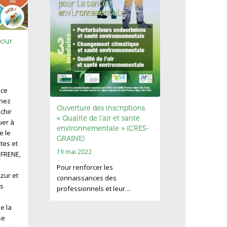
pour
nce
enez
Ouverture des inscriptions
chir
« Qualité de l’air et santé
uer à
environnementale » (CRES-
e le
GRAINE)
utes et
19 mai 2022
e FRENE,
Pour renforcer les
zur et
connaissances des
s
professionnels et leur…
e la
se