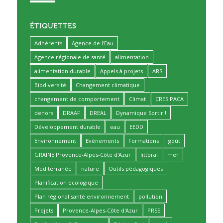
ÉTIQUETTES
Adhérents
Agence de l'Eau
Agence régionale de santé
alimentation
alimentation durable
Appels à projets
ARS
Biodiversité
Changement climatique
changement de comportement
Climat
CRES PACA
dehors
DRAAF
DREAL
Dynamique Sortir !
Développement durable
eau
EEDD
Environnement
Evènements
Formations
goût
GRAINE Provence-Alpes-Côte d'Azur
littoral
mer
Méditerranée
nature
Outils pédagogiques
Planification écologique
Plan régional santé environnement
pollution
Projets
Provence-Alpes-Côte d'Azur
PRSE