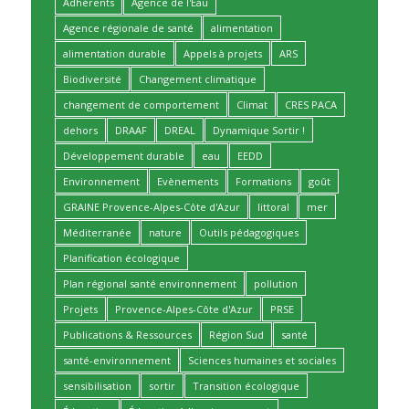
Adhérents
Agence de l'Eau
Agence régionale de santé
alimentation
alimentation durable
Appels à projets
ARS
Biodiversité
Changement climatique
changement de comportement
Climat
CRES PACA
dehors
DRAAF
DREAL
Dynamique Sortir !
Développement durable
eau
EEDD
Environnement
Evènements
Formations
goût
GRAINE Provence-Alpes-Côte d'Azur
littoral
mer
Méditerranée
nature
Outils pédagogiques
Planification écologique
Plan régional santé environnement
pollution
Projets
Provence-Alpes-Côte d'Azur
PRSE
Publications & Ressources
Région Sud
santé
santé-environnement
Sciences humaines et sociales
sensibilisation
sortir
Transition écologique