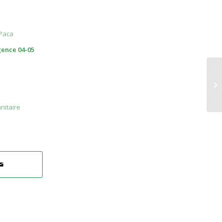
 Paca
gence 04-05
nitaire