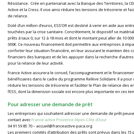
Résistance. Crée en partenariat avec la Banque des Territoires, la C
Active et la Cress. Il vise ainsi réduire les tensions de trésorerie et faci
de relance.
Doté d’un million d’euros, ESS’OR est destiné à venir en aide aux entr
touchées par la crise sanitaire. Concrètement, le dispositif se matéria
prêts à taux 0, sur 12 à 18 mois et dont le montant peut aller de 10 000
000€. Ce nouveau financement doit permettre aux entreprises à impac
conforter leur situation financière, en leur assurant le maintien des 
financiers des banques et de les appuyer dans la recherche d’autre
pour la relance de leur activité.
France Active assurera le conseil, l’accompagnement et le financeme
bénéficiaires dans le cadre du programme Relève Solidaire. Il a pour 
réduire les tensions de trésorerie et faciliter le Plan de relance des 
l’ESS, dont la dimension sociale est encore plus importante en ces tem
Pour adresser une demande de prêt
Les entreprises qui souhaitent adresser une demande de prêt peuv
contact avec
France active Provence-Alpes-Côte d’Azur
04 91 59 85 70 – accueil@franceactive-paca.org
Les premiers comités d’attribution des prêts sont prévus dans les 15