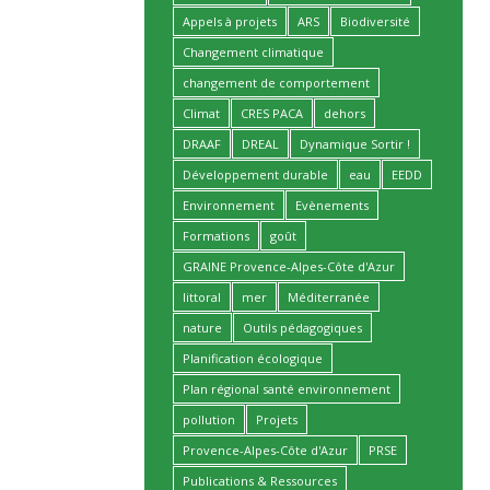
Appels à projets
ARS
Biodiversité
Changement climatique
changement de comportement
Climat
CRES PACA
dehors
DRAAF
DREAL
Dynamique Sortir !
Développement durable
eau
EEDD
Environnement
Evènements
Formations
goût
GRAINE Provence-Alpes-Côte d'Azur
littoral
mer
Méditerranée
nature
Outils pédagogiques
Planification écologique
Plan régional santé environnement
pollution
Projets
Provence-Alpes-Côte d'Azur
PRSE
Publications & Ressources