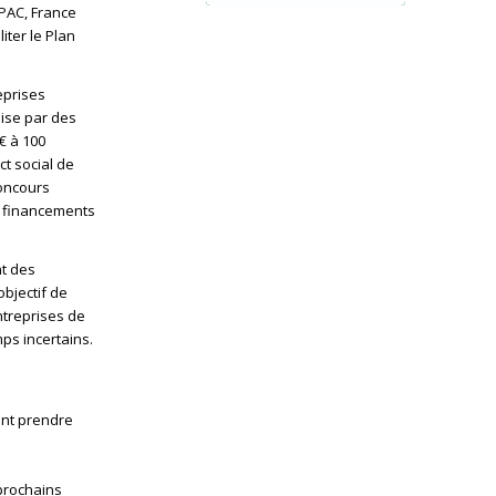
EPAC, France
liter le Plan
eprises
lise par des
€ à 100
t social de
concours
s financements
nt des
objectif de
entreprises de
ps incertains.
ent prendre
 prochains