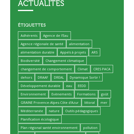
ACTUALITÉS
ÉTIQUETTES
Adhérents
Agence de l'Eau
Agence régionale de santé
alimentation
alimentation durable
Appels à projets
ARS
Biodiversité
Changement climatique
changement de comportement
Climat
CRES PACA
dehors
DRAAF
DREAL
Dynamique Sortir !
Développement durable
eau
EEDD
Environnement
Evènements
Formations
goût
GRAINE Provence-Alpes-Côte d'Azur
littoral
mer
Méditerranée
nature
Outils pédagogiques
Planification écologique
Plan régional santé environnement
pollution