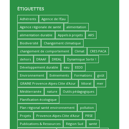
ÉTIQUETTES
Adhérents
Agence de l'Eau
Agence régionale de santé
alimentation
alimentation durable
Appels à projets
ARS
Biodiversité
Changement climatique
changement de comportement
Climat
CRES PACA
dehors
DRAAF
DREAL
Dynamique Sortir !
Développement durable
eau
EEDD
Environnement
Evènements
Formations
goût
GRAINE Provence-Alpes-Côte d'Azur
littoral
mer
Méditerranée
nature
Outils pédagogiques
Planification écologique
Plan régional santé environnement
pollution
Projets
Provence-Alpes-Côte d'Azur
PRSE
Publications & Ressources
Région Sud
santé