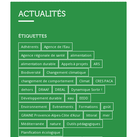
ACTUALITÉS
ÉTIQUETTES
Adhérents
Agence de l'Eau
Agence régionale de santé
alimentation
alimentation durable
Appels à projets
ARS
Biodiversité
Changement climatique
changement de comportement
Climat
CRES PACA
dehors
DRAAF
DREAL
Dynamique Sortir !
Développement durable
eau
EEDD
Environnement
Evènements
Formations
goût
GRAINE Provence-Alpes-Côte d'Azur
littoral
mer
Méditerranée
nature
Outils pédagogiques
Planification écologique