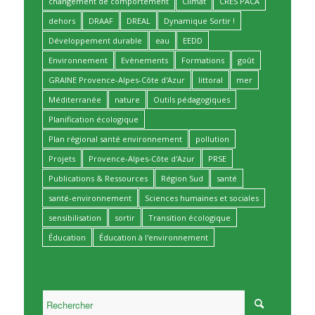
changement de comportement
Climat
CRES PACA
dehors
DRAAF
DREAL
Dynamique Sortir !
Développement durable
eau
EEDD
Environnement
Evènements
Formations
goût
GRAINE Provence-Alpes-Côte d'Azur
littoral
mer
Méditerranée
nature
Outils pédagogiques
Planification écologique
Plan régional santé environnement
pollution
Projets
Provence-Alpes-Côte d'Azur
PRSE
Publications & Ressources
Région Sud
santé
santé-environnement
Sciences humaines et sociales
sensibilisation
sortir
Transition écologique
Éducation
Éducation à l'environnement