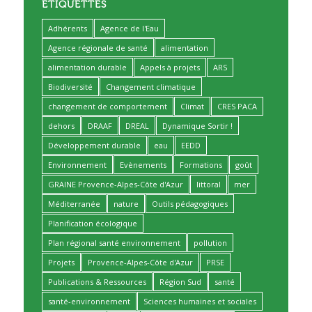
ÉTIQUETTES
Adhérents
Agence de l'Eau
Agence régionale de santé
alimentation
alimentation durable
Appels à projets
ARS
Biodiversité
Changement climatique
changement de comportement
Climat
CRES PACA
dehors
DRAAF
DREAL
Dynamique Sortir !
Développement durable
eau
EEDD
Environnement
Evènements
Formations
goût
GRAINE Provence-Alpes-Côte d'Azur
littoral
mer
Méditerranée
nature
Outils pédagogiques
Planification écologique
Plan régional santé environnement
pollution
Projets
Provence-Alpes-Côte d'Azur
PRSE
Publications & Ressources
Région Sud
santé
santé-environnement
Sciences humaines et sociales