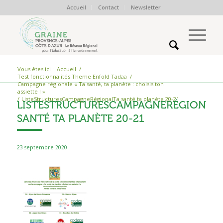
Accueil
Contact
Newsletter
Vous êtes ici :
Accueil
/
Test fonctionnalités Theme Enfold Tadaa
/
Campagne régionale « Ta santé, ta planète : choisis ton
assiette ! »
/
ListeStructuresCampagneRégionalTa santé ta planète 20-21
LISTESTRUCTURESCAMPAGNERÉGIONAL
SANTÉ TA PLANÈTE 20-21
23 septembre 2020