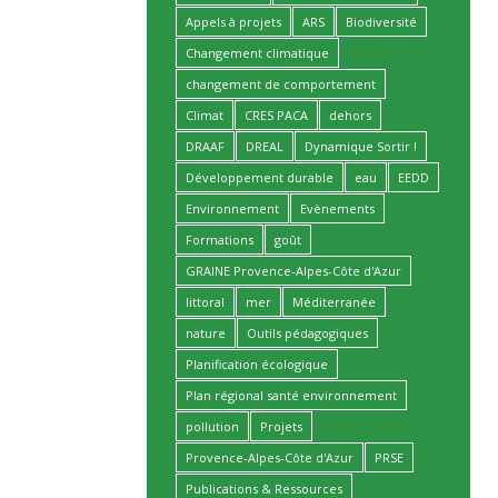
Appels à projets
ARS
Biodiversité
Changement climatique
changement de comportement
Climat
CRES PACA
dehors
DRAAF
DREAL
Dynamique Sortir !
Développement durable
eau
EEDD
Environnement
Evènements
Formations
goût
GRAINE Provence-Alpes-Côte d'Azur
littoral
mer
Méditerranée
nature
Outils pédagogiques
Planification écologique
Plan régional santé environnement
pollution
Projets
Provence-Alpes-Côte d'Azur
PRSE
Publications & Ressources