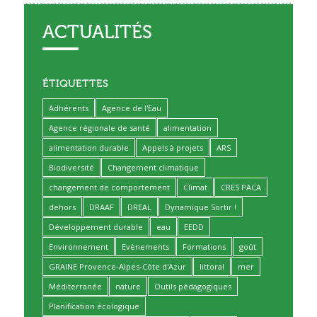
ACTUALITÉS
ÉTIQUETTES
Adhérents
Agence de l'Eau
Agence régionale de santé
alimentation
alimentation durable
Appels à projets
ARS
Biodiversité
Changement climatique
changement de comportement
Climat
CRES PACA
dehors
DRAAF
DREAL
Dynamique Sortir !
Développement durable
eau
EEDD
Environnement
Evènements
Formations
goût
GRAINE Provence-Alpes-Côte d'Azur
littoral
mer
Méditerranée
nature
Outils pédagogiques
Planification écologique