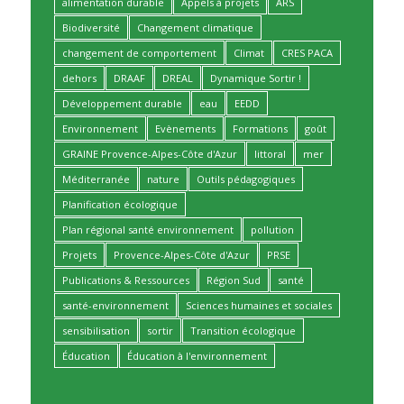
alimentation durable
Appels à projets
ARS
Biodiversité
Changement climatique
changement de comportement
Climat
CRES PACA
dehors
DRAAF
DREAL
Dynamique Sortir !
Développement durable
eau
EEDD
Environnement
Evènements
Formations
goût
GRAINE Provence-Alpes-Côte d'Azur
littoral
mer
Méditerranée
nature
Outils pédagogiques
Planification écologique
Plan régional santé environnement
pollution
Projets
Provence-Alpes-Côte d'Azur
PRSE
Publications & Ressources
Région Sud
santé
santé-environnement
Sciences humaines et sociales
sensibilisation
sortir
Transition écologique
Éducation
Éducation à l'environnement