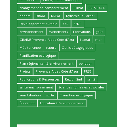
changement de comportement
Climat
CRES PACA
dehors
DRAAF
DREAL
Dynamique Sortir !
Développement durable
eau
EEDD
Environnement
Evènements
Formations
goût
GRAINE Provence-Alpes-Côte d'Azur
littoral
mer
Méditerranée
nature
Outils pédagogiques
Planification écologique
Plan régional santé environnement
pollution
Projets
Provence-Alpes-Côte d'Azur
PRSE
Publications & Ressources
Région Sud
santé
santé-environnement
Sciences humaines et sociales
sensibilisation
sortir
Transition écologique
Éducation
Éducation à l'environnement