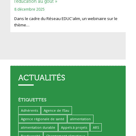
l’éducation au goût »
8 décembre 2025
Dans le cadre du Réseau EDUC'alim, un webinaire sur le
thème…
ACTUALITÉS
ÉTIQUETTES
Adhérents
Agence de l'Eau
Agence régionale de santé
alimentation
alimentation durable
Appels à projets
ARS
Biodiversité
Changement climatique