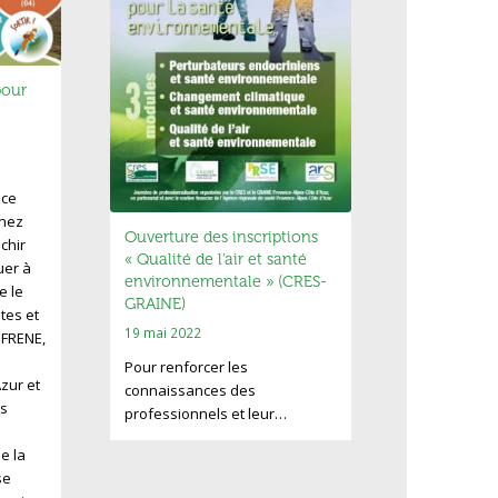
pour
nce
enez
Ouverture des inscriptions
chir
« Qualité de l’air et santé
uer à
environnementale » (CRES-
e le
GRAINE)
utes et
19 mai 2022
e FRENE,
Pour renforcer les
zur et
connaissances des
s
professionnels et leur…
e la
se