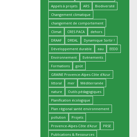
Appels à projets
ARS
Biodiversité
Changement climatique
changement de comportement
Climat
CRES PACA
dehors
DRAAF
DREAL
Dynamique Sortir !
Développement durable
eau
EEDD
Environnement
Evènements
Formations
goût
GRAINE Provence-Alpes-Côte d'Azur
littoral
mer
Méditerranée
nature
Outils pédagogiques
Planification écologique
Plan régional santé environnement
pollution
Projets
Provence-Alpes-Côte d'Azur
PRSE
Publications & Ressources