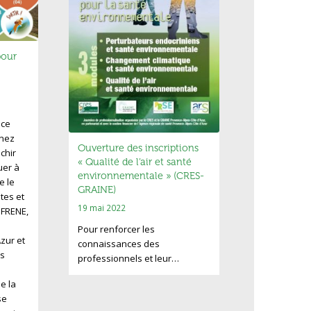
pour
nce
enez
Ouverture des inscriptions
chir
« Qualité de l’air et santé
uer à
environnementale » (CRES-
e le
GRAINE)
utes et
19 mai 2022
e FRENE,
Pour renforcer les
zur et
connaissances des
s
professionnels et leur…
e la
se