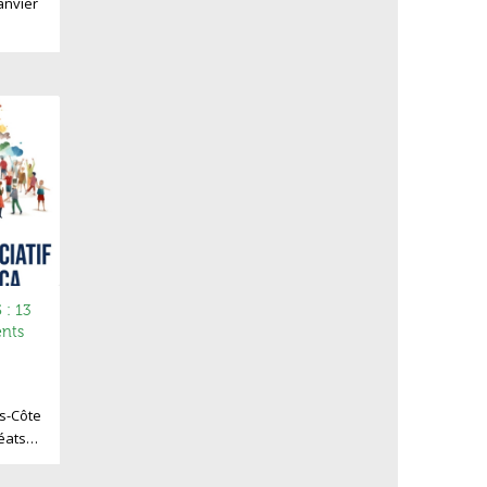
anvier
: 13
ents
s-Côte
réats…