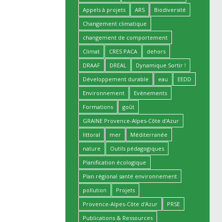
Appels à projets
ARS
Biodiversité
Changement climatique
changement de comportement
Climat
CRES PACA
dehors
DRAAF
DREAL
Dynamique Sortir !
Développement durable
eau
EEDD
Environnement
Evènements
Formations
goût
GRAINE Provence-Alpes-Côte d'Azur
littoral
mer
Méditerranée
nature
Outils pédagogiques
Planification écologique
Plan régional santé environnement
pollution
Projets
Provence-Alpes-Côte d'Azur
PRSE
Publications & Ressources