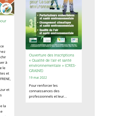
pour
nce
enez
Ouverture des inscriptions
chir
« Qualité de l’air et santé
uer à
environnementale » (CRES-
e le
GRAINE)
utes et
19 mai 2022
e FRENE,
Pour renforcer les
zur et
connaissances des
s
professionnels et leur…
e la
se