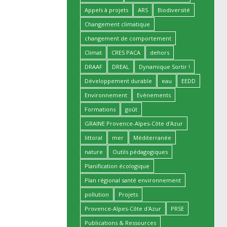
Appels à projets
ARS
Biodiversité
Changement climatique
changement de comportement
Climat
CRES PACA
dehors
DRAAF
DREAL
Dynamique Sortir !
Développement durable
eau
EEDD
Environnement
Evènements
Formations
goût
GRAINE Provence-Alpes-Côte d'Azur
littoral
mer
Méditerranée
nature
Outils pédagogiques
Planification écologique
Plan régional santé environnement
pollution
Projets
Provence-Alpes-Côte d'Azur
PRSE
Publications & Ressources