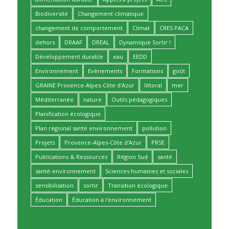
Biodiversité
Changement climatique
changement de comportement
Climat
CRES PACA
dehors
DRAAF
DREAL
Dynamique Sortir !
Développement durable
eau
EEDD
Environnement
Evènements
Formations
goût
GRAINE Provence-Alpes-Côte d'Azur
littoral
mer
Méditerranée
nature
Outils pédagogiques
Planification écologique
Plan régional santé environnement
pollution
Projets
Provence-Alpes-Côte d'Azur
PRSE
Publications & Ressources
Région Sud
santé
santé-environnement
Sciences humaines et sociales
sensibilisation
sortir
Transition écologique
Éducation
Éducation à l'environnement