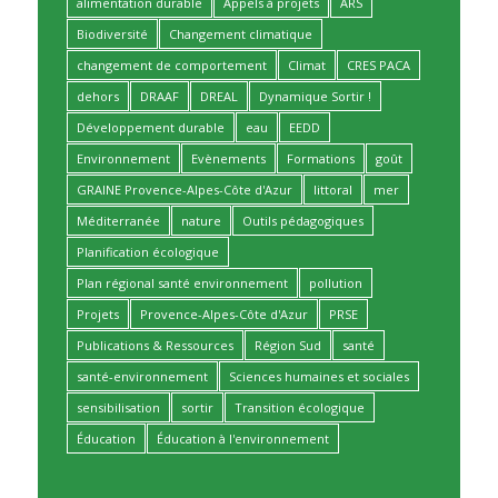
alimentation durable
Appels à projets
ARS
Biodiversité
Changement climatique
changement de comportement
Climat
CRES PACA
dehors
DRAAF
DREAL
Dynamique Sortir !
Développement durable
eau
EEDD
Environnement
Evènements
Formations
goût
GRAINE Provence-Alpes-Côte d'Azur
littoral
mer
Méditerranée
nature
Outils pédagogiques
Planification écologique
Plan régional santé environnement
pollution
Projets
Provence-Alpes-Côte d'Azur
PRSE
Publications & Ressources
Région Sud
santé
santé-environnement
Sciences humaines et sociales
sensibilisation
sortir
Transition écologique
Éducation
Éducation à l'environnement