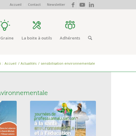
Accueil
Contact
Newsletter
 Graine
La boite à outils
Adhérents
 :
Accueil
/
Actualités
/
sensibilisation environnementale
environnementale