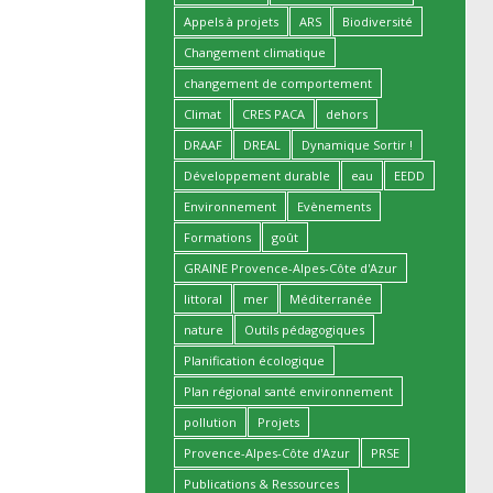
Appels à projets
ARS
Biodiversité
Changement climatique
changement de comportement
Climat
CRES PACA
dehors
DRAAF
DREAL
Dynamique Sortir !
Développement durable
eau
EEDD
Environnement
Evènements
Formations
goût
GRAINE Provence-Alpes-Côte d'Azur
littoral
mer
Méditerranée
nature
Outils pédagogiques
Planification écologique
Plan régional santé environnement
pollution
Projets
Provence-Alpes-Côte d'Azur
PRSE
Publications & Ressources