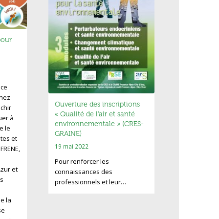
pour
nce
enez
Ouverture des inscriptions
chir
« Qualité de l’air et santé
uer à
environnementale » (CRES-
e le
GRAINE)
utes et
19 mai 2022
e FRENE,
Pour renforcer les
zur et
connaissances des
s
professionnels et leur…
e la
se