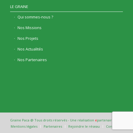
LE GRAINE
Qui sommes-nous ?
Nos Missions
Nos Projets
Nos Actualités
Nos Partenaires
Graine Paca @ Tous droits réservés - Une réalisation
e
partenair
e
Mentions légales
Partenaires
Rejoindre le réseau
Contact