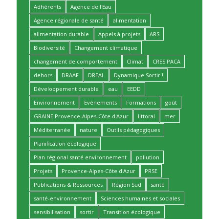
Adhérents
Agence de l'Eau
Agence régionale de santé
alimentation
alimentation durable
Appels à projets
ARS
Biodiversité
Changement climatique
changement de comportement
Climat
CRES PACA
dehors
DRAAF
DREAL
Dynamique Sortir !
Développement durable
eau
EEDD
Environnement
Evènements
Formations
goût
GRAINE Provence-Alpes-Côte d'Azur
littoral
mer
Méditerranée
nature
Outils pédagogiques
Planification écologique
Plan régional santé environnement
pollution
Projets
Provence-Alpes-Côte d'Azur
PRSE
Publications & Ressources
Région Sud
santé
santé-environnement
Sciences humaines et sociales
sensibilisation
sortir
Transition écologique