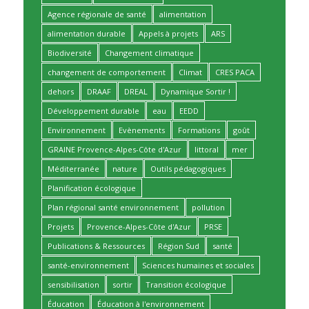
Agence régionale de santé
alimentation
alimentation durable
Appels à projets
ARS
Biodiversité
Changement climatique
changement de comportement
Climat
CRES PACA
dehors
DRAAF
DREAL
Dynamique Sortir !
Développement durable
eau
EEDD
Environnement
Evènements
Formations
goût
GRAINE Provence-Alpes-Côte d'Azur
littoral
mer
Méditerranée
nature
Outils pédagogiques
Planification écologique
Plan régional santé environnement
pollution
Projets
Provence-Alpes-Côte d'Azur
PRSE
Publications & Ressources
Région Sud
santé
santé-environnement
Sciences humaines et sociales
sensibilisation
sortir
Transition écologique
Éducation
Éducation à l'environnement