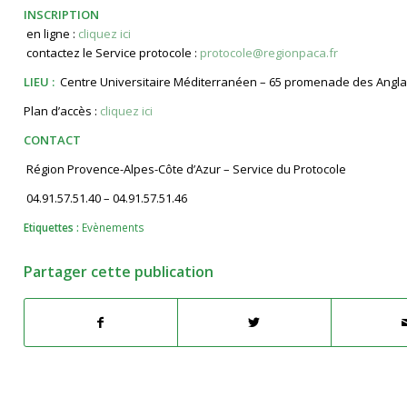
INSCRIPTION
 en ligne :
cliquez ici
 contactez le Service protocole :
protocole@regionpaca.fr
LIEU :
Centre Universitaire Méditerranéen – 65 promenade des Anglais
Plan d’accès :
cliquez ici
CONTACT
 Région Provence-Alpes-Côte d’Azur – Service du Protocole
 04.91.57.51.40 – 04.91.57.51.46
Etiquettes :
Evènements
Partager cette publication