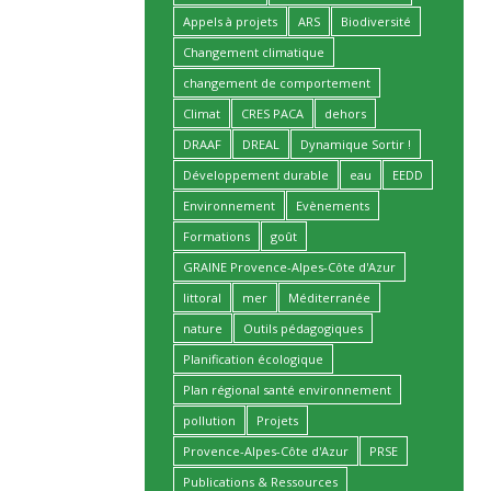
Appels à projets
ARS
Biodiversité
Changement climatique
changement de comportement
Climat
CRES PACA
dehors
DRAAF
DREAL
Dynamique Sortir !
Développement durable
eau
EEDD
Environnement
Evènements
Formations
goût
GRAINE Provence-Alpes-Côte d'Azur
littoral
mer
Méditerranée
nature
Outils pédagogiques
Planification écologique
Plan régional santé environnement
pollution
Projets
Provence-Alpes-Côte d'Azur
PRSE
Publications & Ressources