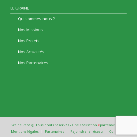
LE GRAINE
Qui sommes-nous ?
Nos Missions
Nos Projets
Nos Actualités
Nos Partenaires
Graine Paca @ Tous droits réservés - Une réalisation
e
partenair
e
Mentions légales
Partenaires
Rejoindre le réseau
Contact