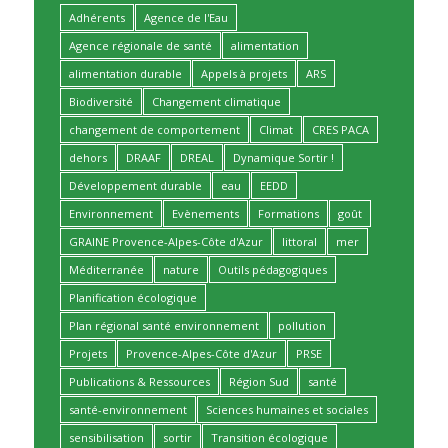
Adhérents
Agence de l'Eau
Agence régionale de santé
alimentation
alimentation durable
Appels à projets
ARS
Biodiversité
Changement climatique
changement de comportement
Climat
CRES PACA
dehors
DRAAF
DREAL
Dynamique Sortir !
Développement durable
eau
EEDD
Environnement
Evènements
Formations
goût
GRAINE Provence-Alpes-Côte d'Azur
littoral
mer
Méditerranée
nature
Outils pédagogiques
Planification écologique
Plan régional santé environnement
pollution
Projets
Provence-Alpes-Côte d'Azur
PRSE
Publications & Ressources
Région Sud
santé
santé-environnement
Sciences humaines et sociales
sensibilisation
sortir
Transition écologique