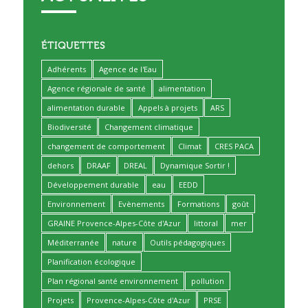
ÉTIQUETTES
Adhérents
Agence de l'Eau
Agence régionale de santé
alimentation
alimentation durable
Appels à projets
ARS
Biodiversité
Changement climatique
changement de comportement
Climat
CRES PACA
dehors
DRAAF
DREAL
Dynamique Sortir !
Développement durable
eau
EEDD
Environnement
Evènements
Formations
goût
GRAINE Provence-Alpes-Côte d'Azur
littoral
mer
Méditerranée
nature
Outils pédagogiques
Planification écologique
Plan régional santé environnement
pollution
Projets
Provence-Alpes-Côte d'Azur
PRSE