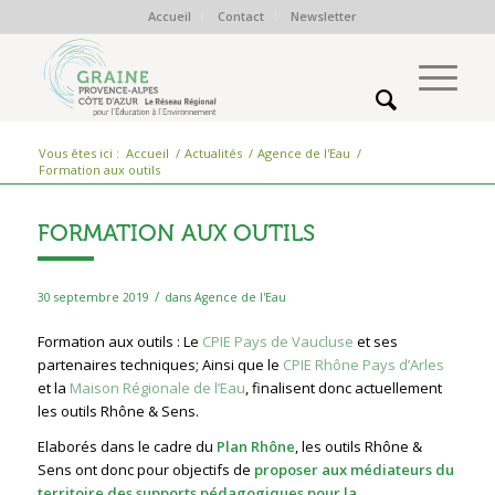
Accueil
Contact
Newsletter
Vous êtes ici :
Accueil
/
Actualités
/
Agence de l'Eau
/
Formation aux outils
FORMATION AUX OUTILS
/
30 septembre 2019
dans
Agence de l'Eau
Formation aux outils : Le
CPIE Pays de Vaucluse
et ses
partenaires techniques; Ainsi que le
CPIE Rhône Pays d’Arles
et la
Maison Régionale de l’Eau
, finalisent donc actuellement
les outils Rhône & Sens.
Elaborés dans le cadre du
Plan Rhône
, les outils Rhône &
Sens ont donc pour objectifs de
proposer aux médiateurs du
territoire
des supports pédagogiques pour la