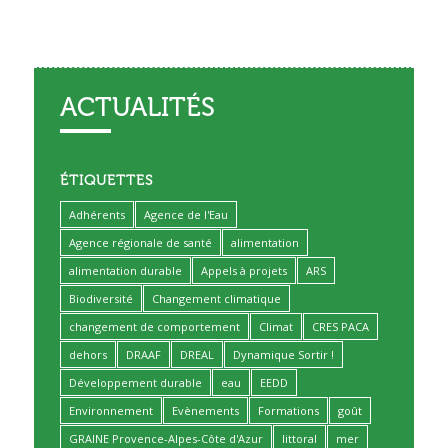
ACTUALITÉS
ÉTIQUETTES
Adhérents
Agence de l'Eau
Agence régionale de santé
alimentation
alimentation durable
Appels à projets
ARS
Biodiversité
Changement climatique
changement de comportement
Climat
CRES PACA
dehors
DRAAF
DREAL
Dynamique Sortir !
Développement durable
eau
EEDD
Environnement
Evènements
Formations
goût
GRAINE Provence-Alpes-Côte d'Azur
littoral
mer