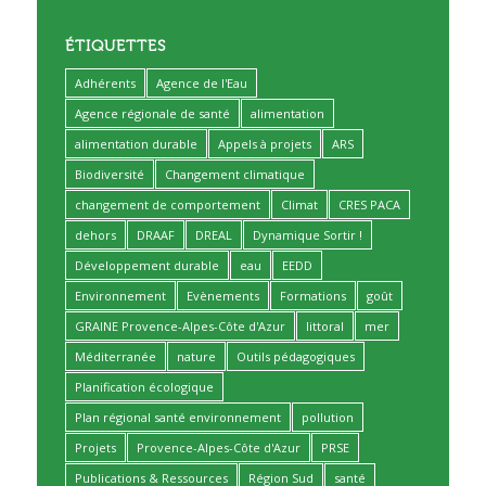
ÉTIQUETTES
Adhérents
Agence de l'Eau
Agence régionale de santé
alimentation
alimentation durable
Appels à projets
ARS
Biodiversité
Changement climatique
changement de comportement
Climat
CRES PACA
dehors
DRAAF
DREAL
Dynamique Sortir !
Développement durable
eau
EEDD
Environnement
Evènements
Formations
goût
GRAINE Provence-Alpes-Côte d'Azur
littoral
mer
Méditerranée
nature
Outils pédagogiques
Planification écologique
Plan régional santé environnement
pollution
Projets
Provence-Alpes-Côte d'Azur
PRSE
Publications & Ressources
Région Sud
santé