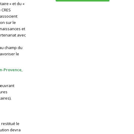
aire » et du «
e CRES
 associent
on sur le
nnaissances et
rtenariat avec
 au champ du
avoriser le
-en-Provence,
 œuvrant
tures
aires).
restitué le
aution devra