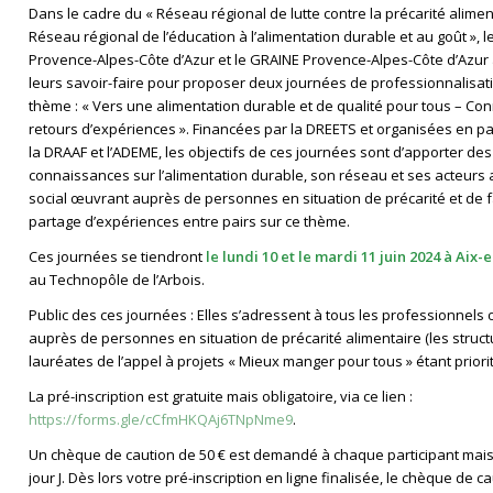
Dans le cadre du « Réseau régional de lutte contre la précarité aliment
Réseau régional de l’éducation à l’alimentation durable et au goût », l
Provence-Alpes-Côte d’Azur et le GRAINE Provence-Alpes-Côte d’Azur
leurs savoir-faire pour proposer deux journées de professionnalisati
thème : « Vers une alimentation durable et de qualité pour tous – Co
retours d’expériences ». Financées par la DREETS et organisées en pa
la DRAAF et l’ADEME, les objectifs de ces journées sont d’apporter des
connaissances sur l’alimentation durable, son réseau et ses acteurs
social œuvrant auprès de personnes en situation de précarité et de f
partage d’expériences entre pairs sur ce thème.
Ces journées se tiendront
le lundi 10 et le mardi 11 juin 2024 à Aix
au Technopôle de l’Arbois.
Public des ces journées : Elles s’adressent à tous les professionnels
auprès de personnes en situation de précarité alimentaire (les struc
lauréates de l’appel à projets « Mieux manger pour tous » étant priorit
La pré-inscription est gratuite mais obligatoire, via ce lien :
https://forms.gle/cCfmHKQAj6TNpNme9
.
Un chèque de caution de 50 € est demandé à chaque participant mais 
jour J. Dès lors votre pré-inscription en ligne finalisée, le chèque de c