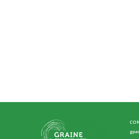
CO
gpa