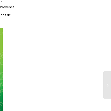
r –
n-Provence.
nées de