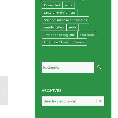
Région Sud
santé
santé-environnement
Sciences humaines et sociales
sensibilisation
sortir
Transition écologique
Éducation
Éducation à l'environnement
Prochains
évènements des
ARCHIVES
Fertiles Rencontres de
la Métropole Aix-
Marseil...