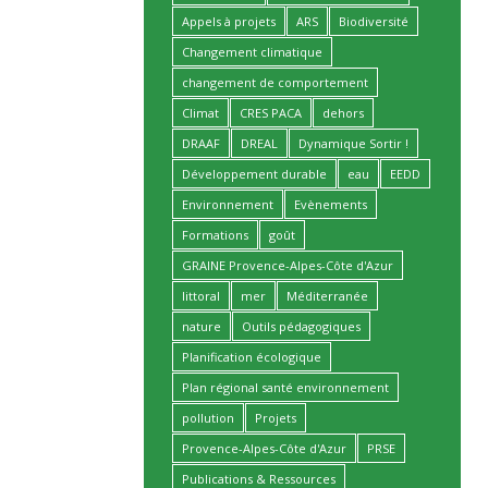
Appels à projets
ARS
Biodiversité
Changement climatique
changement de comportement
Climat
CRES PACA
dehors
DRAAF
DREAL
Dynamique Sortir !
Développement durable
eau
EEDD
Environnement
Evènements
Formations
goût
GRAINE Provence-Alpes-Côte d'Azur
littoral
mer
Méditerranée
nature
Outils pédagogiques
Planification écologique
Plan régional santé environnement
pollution
Projets
Provence-Alpes-Côte d'Azur
PRSE
Publications & Ressources