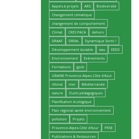
Appels à projets
ARS
Biodiversité
Changement climatique
changement de comportement
Climat
CRES PACA
dehors
DRAAF
DREAL
Dynamique Sortir !
Développement durable
eau
EEDD
Environnement
Evènements
Formations
goût
GRAINE Provence-Alpes-Côte d'Azur
littoral
mer
Méditerranée
nature
Outils pédagogiques
Planification écologique
Plan régional santé environnement
pollution
Projets
Provence-Alpes-Côte d'Azur
PRSE
Publications & Ressources