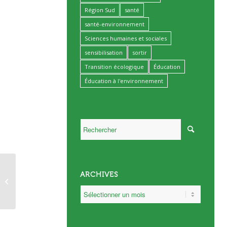
Région Sud
santé
santé-environnement
Sciences humaines et sociales
sensibilisation
sortir
Transition écologique
Éducation
Éducation à l'environnement
Ouverture des
ARCHIVES
inscriptions « Qualité
de l’air et santé
environnementale »...