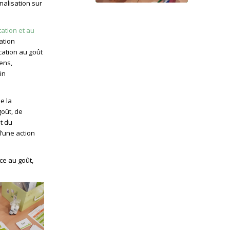
nalisation sur
tation et au
ation
cation au goût
ens,
in
e la
oût, de
t du
d’une action
ce au goût,