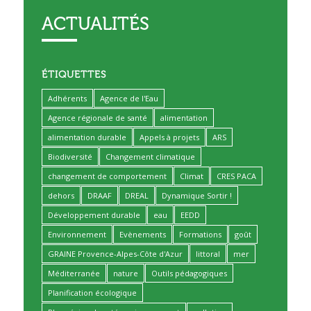
ACTUALITÉS
ÉTIQUETTES
Adhérents
Agence de l'Eau
Agence régionale de santé
alimentation
alimentation durable
Appels à projets
ARS
Biodiversité
Changement climatique
changement de comportement
Climat
CRES PACA
dehors
DRAAF
DREAL
Dynamique Sortir !
Développement durable
eau
EEDD
Environnement
Evènements
Formations
goût
GRAINE Provence-Alpes-Côte d'Azur
littoral
mer
Méditerranée
nature
Outils pédagogiques
Planification écologique