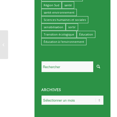
Région Sud
santé
santé-environnement
Sciences humaines et sociales
sensibilisation
sortir
Transition écologique
Éducation
Conférence : Découvrir
Éducation à l'environnement
le rôle capital du son
produit par les
écosystèmes...
ARCHIVES