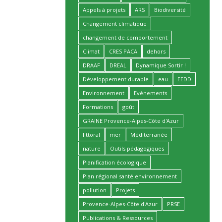
Appels à projets
ARS
Biodiversité
Changement climatique
changement de comportement
Climat
CRES PACA
dehors
DRAAF
DREAL
Dynamique Sortir !
Développement durable
eau
EEDD
Environnement
Evènements
Formations
goût
GRAINE Provence-Alpes-Côte d'Azur
littoral
mer
Méditerranée
nature
Outils pédagogiques
Planification écologique
Plan régional santé environnement
pollution
Projets
Provence-Alpes-Côte d'Azur
PRSE
Publications & Ressources