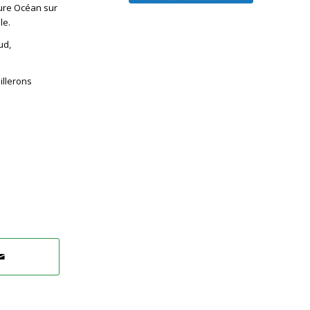
Pure Océan sur
le.
ud,
illerons