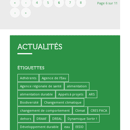
«
‹
4
5
6
7
8
Page 6 sur 11
›
»
ACTUALITÉS
ÉTIQUETTES
Adhérents
Agence de l'Eau
Agence régionale de santé
alimentation
alimentation durable
Appels à projets
ARS
Biodiversité
Changement climatique
changement de comportement
Climat
CRES PACA
dehors
DRAAF
DREAL
Dynamique Sortir !
Développement durable
eau
EEDD