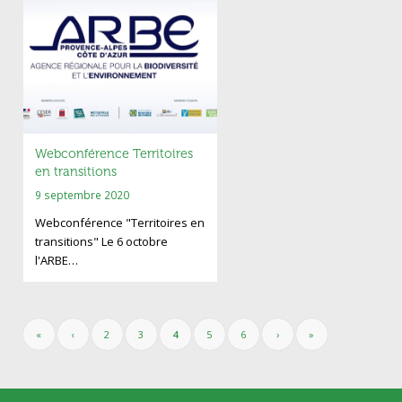
Webconférence Territoires
en transitions
9 septembre 2020
Webconférence "Territoires en
transitions" Le 6 octobre
l'ARBE…
«
‹
2
3
4
5
6
›
»