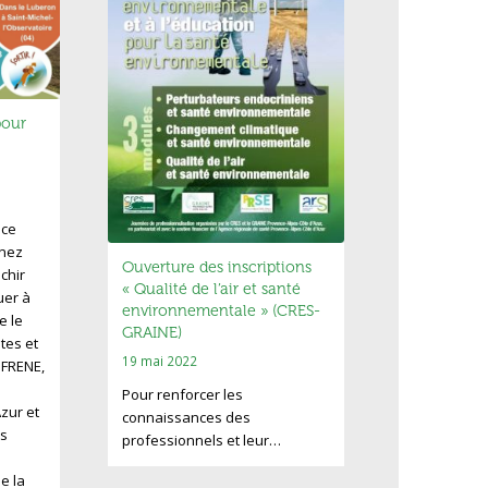
pour
nce
enez
Ouverture des inscriptions
chir
« Qualité de l’air et santé
uer à
environnementale » (CRES-
e le
GRAINE)
utes et
19 mai 2022
e FRENE,
Pour renforcer les
zur et
connaissances des
s
professionnels et leur…
e la