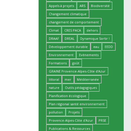
Appels à projets
ARS
Biodiversité
Changement climatique
changement de comportement
Climat
CRES PACA
dehors
DRAAF
DREAL
Dynamique Sortir !
Développement durable
eau
EEDD
Environnement
Evènements
Formations
goût
GRAINE Provence-Alpes-Côte d'Azur
littoral
mer
Méditerranée
nature
Outils pédagogiques
Planification écologique
Plan régional santé environnement
pollution
Projets
Provence-Alpes-Côte d'Azur
PRSE
Publications & Ressources