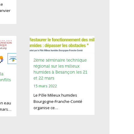
se
anvier
2ème séminaire technique
régional sur les milieux
humides à Besançon les 21
la
et 22 mars
nflits
15 mars 2022
Le Pôle Milieux humides
Bourgogne-Franche-Comté
en eau
organise ce…
4 mars…