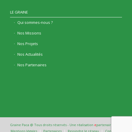
LE GRAINE
Qui sommes-nous ?
Nos Missions
Nos Projets
Nos Actualités
Nos Partenaires
Graine Paca @ Tous droits réservés - Une réalisation
e
partenair
e
Mentions légales
Partenaires
Rejoindre le réseau
Contact