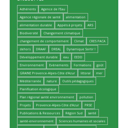
Adhérents
Agence de l'Eau
Agence régionale de santé
alimentation
alimentation durable
Appels à projets
ARS
Biodiversité
Changement climatique
changement de comportement
Climat
CRES PACA
dehors
DRAAF
DREAL
Dynamique Sortir !
Développement durable
eau
EEDD
Environnement
Evènements
Formations
goût
GRAINE Provence-Alpes-Côte d'Azur
littoral
mer
Méditerranée
nature
Outils pédagogiques
Planification écologique
Plan régional santé environnement
pollution
Projets
Provence-Alpes-Côte d'Azur
PRSE
Publications & Ressources
Région Sud
santé
santé-environnement
Sciences humaines et sociales