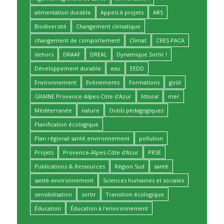
alimentation durable
Appels à projets
ARS
Biodiversité
Changement climatique
changement de comportement
Climat
CRES PACA
dehors
DRAAF
DREAL
Dynamique Sortir !
Développement durable
eau
EEDD
Environnement
Evènements
Formations
goût
GRAINE Provence-Alpes-Côte d'Azur
littoral
mer
Méditerranée
nature
Outils pédagogiques
Planification écologique
Plan régional santé environnement
pollution
Projets
Provence-Alpes-Côte d'Azur
PRSE
Publications & Ressources
Région Sud
santé
santé-environnement
Sciences humaines et sociales
sensibilisation
sortir
Transition écologique
Éducation
Éducation à l'environnement