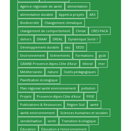
Agence régionale de santé
alimentation
alimentation durable
Appels à projets
ARS
Biodiversité
Changement climatique
changement de comportement
Climat
CRES PACA
dehors
DRAAF
DREAL
Dynamique Sortir !
Développement durable
eau
EEDD
Environnement
Evènements
Formations
goût
GRAINE Provence-Alpes-Côte d'Azur
littoral
mer
Méditerranée
nature
Outils pédagogiques
Planification écologique
Plan régional santé environnement
pollution
Projets
Provence-Alpes-Côte d'Azur
PRSE
Publications & Ressources
Région Sud
santé
santé-environnement
Sciences humaines et sociales
sensibilisation
sortir
Transition écologique
Éducation
Éducation à l'environnement